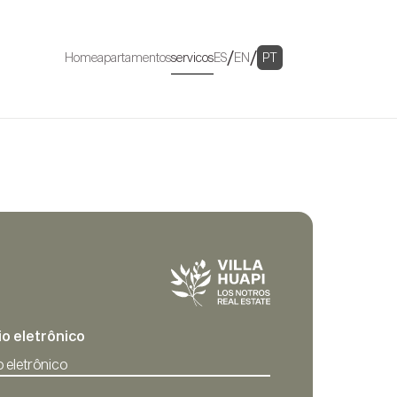
/
/
Home
apartamentos
servicos
ES
EN
PT
io eletrônico